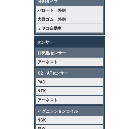
分割タイプ
パロート 外側
大野ゴム 外側
ミヤコ自動車
センサー
排気温センサー
アーネスト
O2・AFセンサー
PAC
NTK
アーネスト
イグニッションコイル
NGK