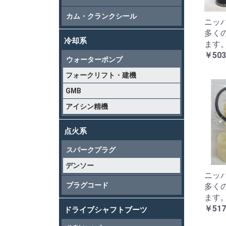
カム・クランクシール
ニッパ
多く
冷却系
ます
￥503
ウォーターポンプ
フォークリフト・建機
GMB
アイシン精機
点火系
スパークプラグ
デンソー
ニッパ
プラグコード
多く
ます
￥517
ドライブシャフトブーツ