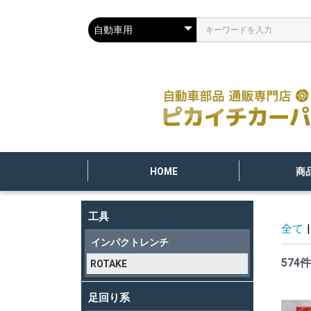
HOME
商
工具
全て
|
インパクトレンチ
574件
ROTAKE
足回り系