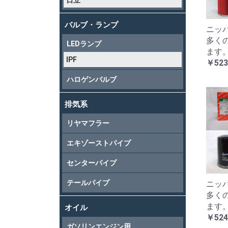
日立
バルブ・ランプ
ニッパ
多く
LEDランプ
ます
IPF
￥523
ハロゲンバルブ
排気系
リヤマフラー
エキゾーストパイプ
センターパイプ
テールパイプ
ニッパ
多く
ます
オイル
￥524
ガソリンエンジン用