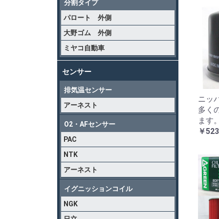
分割タイプ
パロート 外側
大野ゴム 外側
ミヤコ自動車
センサー
排気温センサー
ニッパ
アーネスト
多く
ます
O2・AFセンサー
￥523
PAC
NTK
アーネスト
イグニッションコイル
NGK